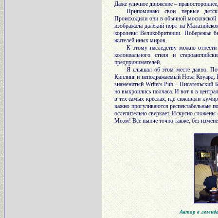
Даже уличное движение – правостороннее,
Припоминаю свои первые детск
Происходили они в обычной московской к
изображала далекий порт на Малазийск
королевы Великобритании. Побережье б
жителей иных миров.
К этому наследству можно отнести
колониального стиля и староанглийс
предпринимателей.
Я слышал об этом месте давно. По
Киплинг и неподражаемый Ноэл Коуард. Ка
знаменитый Writers Pub – Писательский Б
но выкроились полчаса. И вот я в центра
в тех самых креслах, где сиживали куми
важно прогуливаются респектабельные по
ослепительно сверкает. Искусно сложены
Моэм! Все нынче точно также, без измен
Автор в легенд