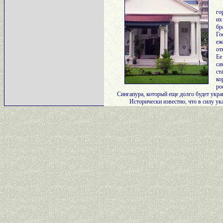
го
их
бр
Го
еж
от
Ее
са
ст
ко
ро
Сингапура, который еще долго будет укр
Исторически известно, что в силу ук