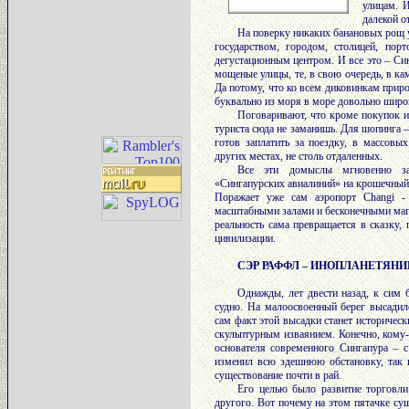
улицам. И
далекой о
На поверку никаких банановых рощ у
государством, городом, столицей, по
дегустационным центром. И все это – Син
мощеные улицы, те, в свою очередь, в к
Да потому, что ко всем диковинкам приро
буквально из моря в море довольно широк
Поговаривают, что кроме покупок и
туриста сюда не заманишь. Для шопинга – 
готов заплатить за поездку, в массовы
других местах, не столь отдаленных.
Все эти домыслы мгновенно заб
«Сингапурских авиалиний» на крошечный
Поражает уже сам аэропорт Changi -
масштабными залами и бесконечными маг
реальность сама превращается в сказку
цивилизации.
СЭР РАФФЛ – ИНОПЛАНЕТЯНИ
Однажды, лет двести назад, к сим 
судно. На малоосвоенный берег высадилс
сам факт этой высадки станет историческ
скульптурным изваянием. Конечно, кому-
основателя современного Сингапура – 
изменил всю здешнюю обстановку, так 
существование почти в рай.
Его целью было развитие торговли
другого. Вот почему на этом пятачке суш