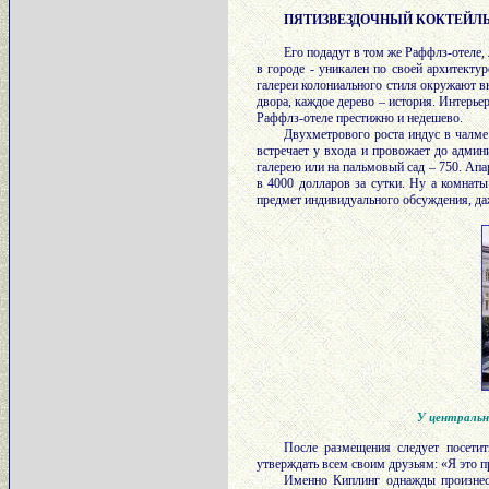
ПЯТИЗВЕЗДОЧНЫЙ КОКТЕЙЛ
Его подадут в том же Раффлз-отеле,
в городе - уникален по своей архитекту
галереи колониального стиля окружают 
двора, каждое дерево – история. Интерье
Раффлз-отеле престижно и недешево.
Двухметрового роста индус в чалме
встречает у входа и провожает до админ
галерею или на пальмовый сад – 750. Ап
в 4000 долларов за сутки. Ну а комнаты
предмет индивидуального обсуждения, да
У центральн
После размещения следует посетит
утверждать всем своим друзьям: «Я это пр
Именно Киплинг однажды произнес