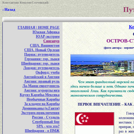
Константин Ковалев-Случевский
:
Пу
‹ Назад
Ко
ГЛАВНАЯ | HOME PAGE
Южная Африка
ЮАР-экстрим
ОСТРОВ-С
Сингапур
США. Вашингтон
(фото автора - переп
США. Новый Орлеан
Париж: путеводитель
Германия: гор. лыжи
Швейцария: гор. лыжи
Лондон: путеводитель
Окфорд: учеба
Английский в Англии
Англия: правый руль
Чем этот грандиозный морской по
Ла-Манш евротуннель
здесь ничего больше и нет. Однако по
Англия: курорты юга
многоликой Азии. Как приманили сюда
Круиз Карибы-Мексика
экономического сотрудничества.
Необычные Карибы
За кладом на Карибы
ПЕРВОЕ ВПЕЧАТЛЕНИЕ – КАК
Доминиканы (о.Гаити)
Экстрим-приключения
Гово
Россия - Суздаль
иллюмина
Серебряный бор
местами. 
SPA - что это?
приправ, 
Швейцария - о ПМЖ
раз в жи