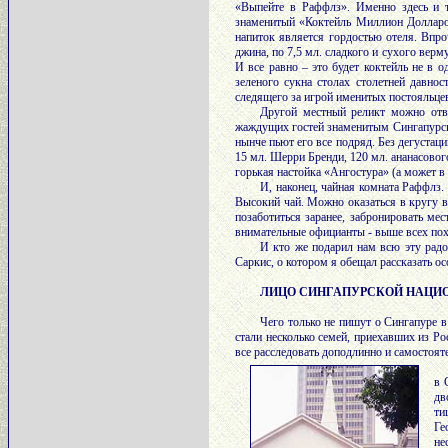
«Выпейте в Раффлз». Именно здесь и то
знаменитый «Коктейль Миллион Долларов
напиток является гордостью отеля. Впро
джина, по 7,5 мл. сладкого и сухого верм
И все равно – это будет коктейль не в 
зеленого сукна столах столетней давнос
следящего за игрой именитых постояльце
Другой местный реликт можно отв
жаждущих гостей знаменитым Сингапурски
нынче пьют его все подряд. Без дегустаци
15 мл. Шерри Бренди, 120 мл. ананасового
горькая настойка «Ангостура» (а может в 
И, наконец, чайная комната Раффлз.
Высокий чай. Можно оказаться в кругу в
позаботиться заранее, забронировать ме
внимательные официанты - выше всех похв
И кто же подарил нам всю эту радо
Саркис, о котором я обещал рассказать ос
ЛИЦО СИНГАПУРСКОЙ НАЦИ
Чего только не пишут о Сингапуре в
стали несколько семей, приехавших из Ро
все расследовать доподлинно и самостоят
в 
дв
ти
Ге
не