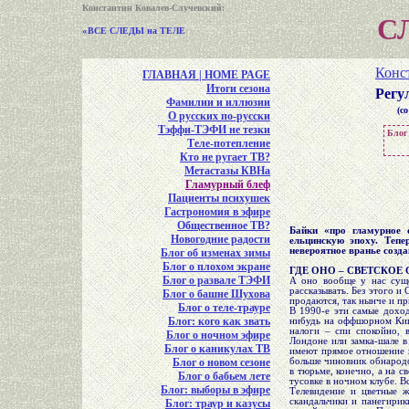
Константин Ковалев-Случевский
:
С
‹‹
ВСЕ СЛЕДЫ на ТЕЛЕ
Конс
ГЛАВНАЯ | HOME PAGE
Итоги сезона
Регу
Фамилии и иллюзии
(с
О русских по-русски
Тэффи-ТЭФИ не тезки
Блог 
Теле-потепление
Кто не ругает ТВ?
Метастазы КВНа
Гламурный блеф
Пациенты психушек
Гастрономия в эфире
Общественное ТВ?
Байки «про гламурное 
Новогодние радости
ельцинскую эпоху. Тепе
невероятное вранье созд
Блог об изменах зимы
Блог о плохом экране
ГДЕ ОНО – СВЕТСКОЕ
Блог о развале ТЭФИ
А оно вообще у нас сущ
рассказывать. Без этого и
Блог о башне Шухова
продаются, так нынче и пр
Блог о теле-трауре
В 1990-е эти самые дохо
Блог: кого как звать
нибудь на оффшорном Кипр
налоги – спи спокойно, 
Блог о ночном эфире
Лондоне или замка-шале 
Блог о каникулах ТВ
имеют прямое отношение к
Блог о новом сезоне
больше чиновник обнародо
в тюрьме, конечно, а на с
Блог о бабьем лете
тусовке в ночном клубе. Вс
Блог: выборы в эфире
Телевидение и цветные 
скандальчики и панегирик
Блог: траур и казусы