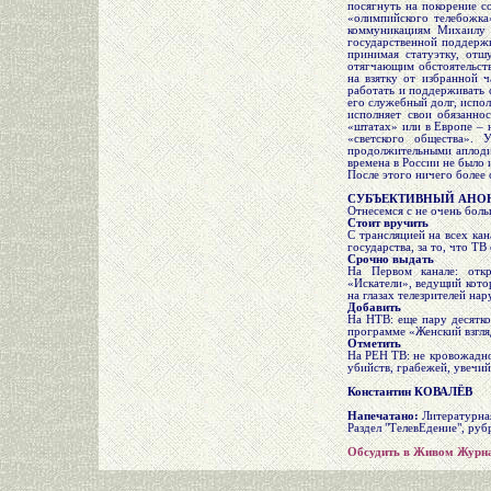
посягнуть на покорение с
«олимпийского телебожка
коммуникациям Михаилу 
государственной поддержк
принимая статуэтку, отш
отягчающим обстоятельств
на взятку от избранной ч
работать и поддерживать 
его служебный долг, испол
исполняет свои обязаннос
«штатах» или в Европе – 
«светского общества».
продолжительными аплодис
времена в России не было и
После этого ничего более
СУБЪЕКТИВНЫЙ АНОН
Отнесемся с не очень бол
Стоит вручить
С трансляцией на всех ка
государства, за то, что ТВ
Срочно выдать
На Первом канале: откр
«Искатели», ведущий кото
на глазах телезрителей нар
Добавить
На НТВ: еще пару десятко
программе «Женский взгляд
Отметить
На РЕН ТВ: не кровожадно
убийств, грабежей, увечи
Константин КОВАЛЁВ
Напечатано:
Литературная
Раздел "ТелевЕдение", рубр
Обсудить в Живом Журн