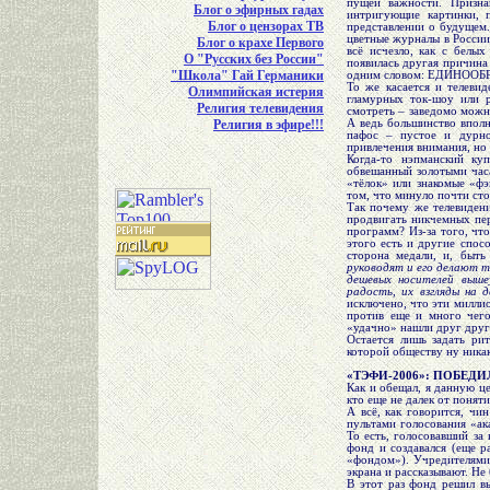
пущей важности. Призна
Блог о эфирных гадах
интригующие картинки, 
Блог о цензорах ТВ
представлении о будущем.
цветные журналы в России 
Блог о крахе Первого
всё исчезло, как с белы
О "Русских без России"
появилась другая причина 
"Школа" Гай Германики
одним словом: ЕДИНООБ
То же касается и телеви
Олимпийская истерия
гламурных ток-шоу или 
Религия телевидения
смотреть – заведомо можно
Религия в эфире!!!
А ведь большинство вполн
пафос – пустое и дурно
привлечения внимания, но 
Когда-то нэпманский ку
обвешанный золотыми час
«тёлок» или знакомые «ф
том, что минуло почти сто
Так почему же телевидени
продвигать никчемных пе
программ? Из-за того, что
этого есть и другие спос
сторона медали, и, быть
руководят и его делают т
дешевых носителей выше
радость, их взгляды на 
исключено, что эти миллио
против еще и много чего
«удачно» нашли друг друг
Остается лишь задать рит
которой обществу ну ника
«ТЭФИ-2006»: ПОБЕД
Как и обещал, я данную ц
кто еще не далек от понят
А всё, как говорится, чи
пультами голосования «ак
То есть, голосовавший за
фонд и создавался (еще р
«фондом»). Учредителями 
экрана и рассказывают. Не
В этот раз фонд решил вы