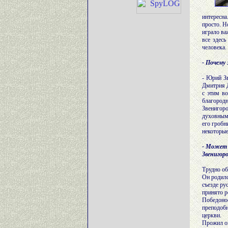
интересна
просто. Н
играло ва
все здес
человека.
- Почему 
- Юрий Зв
Дмитрия Д
с этим в
благородн
Звенигоро
духовными
его гробн
некоторые
- Может 
Звенигоро
Трудно об
Он родилс
съезде ру
принято р
Победоно
преподобн
церкви.
Прожил он