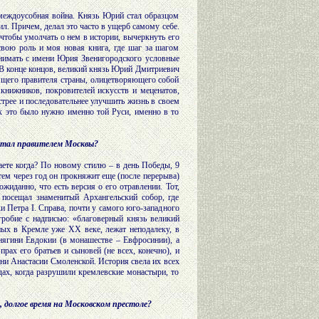
я междоусобная война. Князь Юрий стал образцом
ил. Причем, делал это часто в ущерб самому себе.
 чтобы умолчать о нем в истории, вычеркнуть его
свою роль и моя новая книга, где шаг за шагом
снимать с имени Юрия Звенигородского условные
 В конце концов, великий князь Юрий Дмитриевич
оящего правителя страны, олицетворяющего собой
книжников, покровителей искусств и меценатов,
стрее и последовательнее улучшить жизнь в своем
ак это было нужно именно той Руси, именно в то
 стал правителем Москвы?
аете когда? По новому стилю – в день Победы, 9
Затем через год он прокняжит еще (после перерыва)
ожиданно, что есть версия о его отравлении. Тот,
посещал знаменитый Архангельский собор, где
и Петра I. Справа, почти у самого юго-западного
дгробие с надписью: «благоверный князь великий
ых в Кремле уже XX веке, лежат неподалеку, в
ягини Евдокии (в монашестве – Евфросинии), а
рах его братьев и сыновей (не всех, конечно), и
ини Анастасии Смоленской. История свела их всех
дах, когда разрушили кремлевские монастыри, то
 долгое время на Московском престоле?