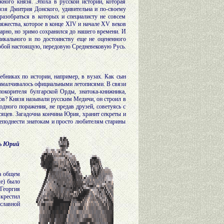
ного князя. Эпоха в русской истории, которая
нязя Дмитрия Донского, удивительна и по-своему
разобраться в которых и специалисту не совсем
няжества, которое в конце XIV и начале XV веков
арно, но зримо сохранился до нашего времени. И
икального и по достоинству еще не оцененного
 собой настоящую, передовую Средневековую Русь.
бниках по истории, например, в вузах. Как сын
замалчивалось официальными летописями. В связи
окорителя булгарской Орды, знатока-книжника,
ов? Князя называли русским Медичи, он строил в
дного поражения, не предав друзей, советуясь с
сяцев. Загадочна кончина Юрия, хранит секреты и
реподнести знатокам и просто любителям старины
зь Юрий
на общем
ле) было
 Георгия
крестил
ославной