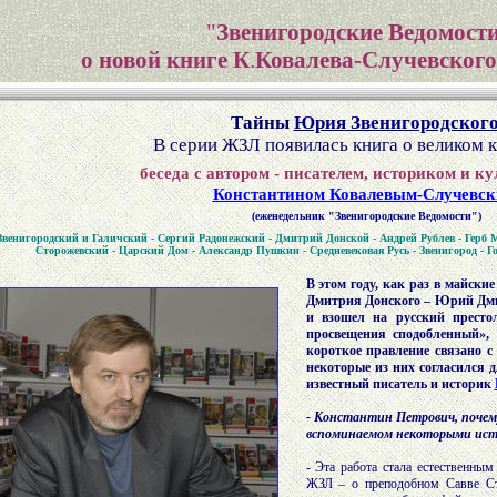
"
Звенигородские Ведомост
о новой книге К
.
Ковалева-Случевского
Тайны
Юрия Звенигородског
В серии ЖЗЛ появилась книга о великом к
беседа с автором - писателем, историком и к
Константином Ковалевым-Случевс
(еженедельник "Звенигородские Ведомости")
енигородский и Галичский - Сергий Радонежский - Дмитрий Донской - Андрей Рублев - Герб М
Сторожевский - Царский Дом - Александр Пушкин - Средневековая Русь - Звенигород - Го
В этом году, как раз в майские
Дмитрия Донского – Юрий Дми
и взошел на русский престо
просвещения сподобленный», 
короткое правление связано 
некоторые из них согласился 
известный писатель и историк
- Константин Петрович, почему
вспоминаемом некоторыми ис
- Эта работа стала естественны
ЖЗЛ – о преподобном Савве Ст