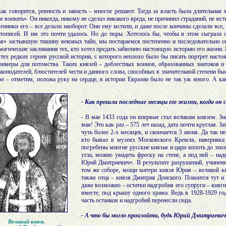
 как говорится, ревность и зависть – многое решают. Тогда за власть была длительна
е воевать». Он никогда, никому не сделал никакого вреда, не причинил страданий, не мст
енники его – все делали наоборот. Они ему мстили, и даже после кончины сделали все,
тописей. И им это почти удалось. Но до поры. Хотелось бы, чтобы в этом сыграла 
я» застывшую тишину вековых тайн, мы постараемся постепенно и последовательно 
магические заклинания тех, кто хотел предать забвению настоящую историю его жизни.
 тех редких героев русской истории, с которого неплохо было бы писать портрет наст
имеры для потомства. Таких князей – доблестных воинов, образованных знатоков и 
конодателей, блюстителей чести и данного слова, способных в значительной степени бы
ве – отметим, положа руку на сердце, в истории Евразии было не так уж много. А к
- Как прошли последние месяцы его жизни, когда он
- В мае 1433 года он впервые стал великим князем. Зн
мая! Это как раз – 575 лет назад, дата почти круглая. 
чуть более 2-х месяцев, и скончается 5 июня. Да так не
кто бывал в музеях Московского Кремля, наверняка 
погребены многие русские князья и цари вплоть до эпох
угла, можно увидеть фреску на стене, а под ней – на
Юрий Дмитриевич». В результате разрушений, учиненн
том же соборе, мощи матери князя Юрия – великой кн
также отца – князя Дмитрия Донского. Покоится тут и п
даже возможно – остатки надгробия его супруги – княг
вместе, под крышу одного храма. Ведь в 1928-1929 го
часть останков и надгробий перенесли сюда.
- А что бы могло произойти, будь Юрий Дмитриевич,
Великий князь