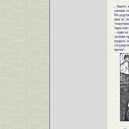
- Знаете,
умения «н
Но родств
имя из ле
«озвучива
чары или 
– один из
лучшие пр
мудрых за
государст
время!..