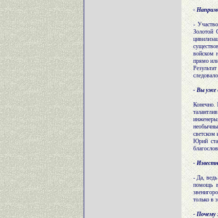
- Наприм
- Участв
Золотой 
цивилиза
существо
войском н
прямо или
Результат
следовало
- Вы уже
Конечно.
талантлив
инженеры,
необычны
светском 
Юрий ста
благослов
- Известн
- Да, вед
помощь в
звенигоро
только в 
- Почему