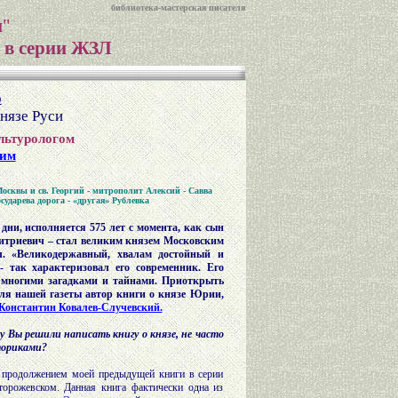
библиотека-мастерская писателя
и
"
 в серии ЖЗЛ
о
нязе Руси
ультурологом
ким
осквы и св. Георгий - митрополит Алексий - Савва
сударева дорога - «другая» Рублевка
 дни, исполняется 575 лет с момента, как сын
триевич – стал великим князем Московским
л. «Великодержавный, хвалам достойный и
- так характеризовал его современник. Его
с многими загадками и тайнами. Приоткрыть
для нашей газеты автор книги о князе Юрии,
Константин Ковалев-Случевский.
 Вы решили написать книгу о князе, не часто
ториками?
м продолжением моей предыдущей книги в серии
орожевском. Данная книга фактически одна из