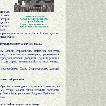
ей Русь
 взятые
Памятник князю
истории
Юрию Звенигородскому
и преподобному
од он с
Савве Сторожевскому
бытиях,
при въезде в Звенигород
ниге.
х разговоров могло и не быть. Только одно это
 князя Юрия.
найдут продолжение данной темы?
ным Саввой Сторожевским, привлекая для этого
оры, русские мастера-каменщики, средневековые
ородская цитадель (Городок) – один из редких и
 и сам город, возводившийся на двух холмах:
 преподобному Савве Сторожевскому, который
енные соборы в нем.
ебра. Часть денег даже отправили в Византию, на
е мы теперь можем смело называть образцами
ть). Они и были расписаны Андреем Рублевым. И
ица».
а передана ему по наследству?