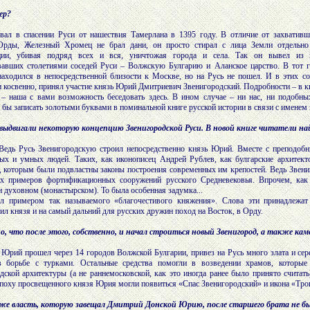
ер?
овал в спасении Руси от нашествия Тамерлана в 1395 году. В отличие от захвативш
Орды, Железный Хромец не брал дани, он просто стирал с лица Земли отдельно
ции, убивая подряд всех и вся, уничтожая города и села. Так он вывел из 
вавших столетиями соседей Руси – Волжскую Булгарию и Аланское царство. В тот г
аходился в непосредственной близости к Москве, но на Русь не пошел. И в этих со
 косвенно, принял участие князь Юрий Дмитриевич Звенигородский. Подробности – в к
 – наша с вами возможность беседовать здесь. В ином случае – ни нас, ни подобны
 бы записать золотыми буквами в поминальной книге русской истории в связи с именем
 выдвигали некоторую концепцию Звенигородской Руси. В новой книге читатели 
 Ведь Русь Звенигородскую строил непосредственно князь Юрий. Вместе с преподоб
ых и умных людей. Таких, как иконописец Андрей Рублев, как булгарские архитект
 которым были подвластны законы построения современных им крепостей. Ведь Звениг
х примеров фортификационных сооружений русского Средневековья. Впрочем, как
и духовном (монастырском). То была особенная задумка...
л примером так называемого «благочестивого княжения». Слова эти принадлежат
ил князя и на самый дальний для русских дружин поход на Восток, в Орду.
о, что после этого, собственно, и начал строиться новый Звенигород, а также кам
ь Юрий прошел через 14 городов Волжской Булгарии, привез на Русь много злата и сер
 борьбе с турками. Остальные средства помогли в возведении храмов, которы
дской архитектуры (а не раннемосковской, как это иногда ранее было принято счита
эпоху просвещенного князя Юрия могли появиться «Спас Звенигородский» и икона «Тро
 же власть, которую завещал Дмитрий Донской Юрию, после старшего брата не был