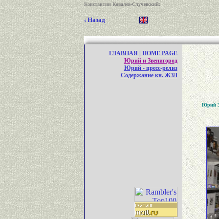
Константин Ковалев-Случевский
:
‹ Назад
ГЛАВНАЯ | HOME PAGE
Юрий и Звенигород
Юрий - пресс-релиз
Содержание кн. ЖЗЛ
Юрий Зв