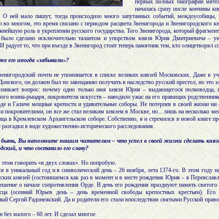
первых полных биографий мятеж
началась сразу после кончины к
. О ней мало пишут, тогда происходило много запутанных событий, междоусобицы, 
о во многом, это время связано с периодом расцвета Звенигорода и Звенигородского к
жнейшую роль в укреплении русского государства. Того Звенигорода, который фрагмент
ь было сделано исключительно талантом и упорством князя Юрия Дмитриевича – ун
 И радует то, что при въезде в Звенигород стоит теперь памятник тем, кто олицетворял
же его иногда «забывали»?
енигородский почти не упоминается в списке великих князей Московских. Даже в уче
онского, он должен был по завещанию получить в наследство русский престол, но это 
озникает вопрос: почему одно только имя князя Юрия – выдающегося полководца, п
ого воина-рыцаря, покровителя искусств – наводило ужас на его правящих родственник
де и Галиче мощные крепости и удивительные соборы. Не потерпев в своей жизни ни о
 покровителями, он все же стал великим князем в Москве, но... лишь на несколько ме
ица в Кремлевском Архангельском соборе. Собственно, я и стремился в новой книге п
 разгадки в виде художественно-исторического расследования.
быть, Вы напомните нашим читателям – что успел в своей жизни сделать кня
дский, и что составило его славу?
 этом говорить «в двух словах». Но попробую.
я в уникальный год и в символический день – 26 ноября, лета 1374-го. В этом году 
сских князей (состоявшемся как раз в момент и в месте рождения Юрия – в Переяслав
ешение о начале сопротивления Орде. В день его рождения празднуют память святого
сца (осенний Юрьев день – день временной свободы крепостных крестьян). Его 
ый Сергий Радонежский. Да и родители его стали впоследствии святыми Русской прав
 без малого – 60 лет. И сделал многое.